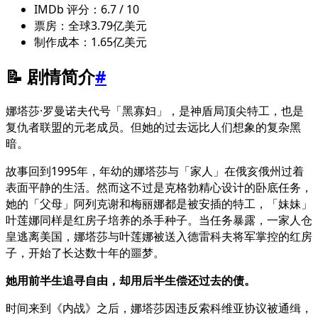
IMDb 评分：6.7 / 10
票房：全球3.79亿美元
制作成本：1.65亿美元
📝 剧情简介
#
娜塔莎·罗曼诺夫代号「黑寡妇」，是神盾局顶尖特工，也是
复仇者联盟的元老成员。但她的过去远比人们想象的复杂黑
暗。
故事回到1995年，年幼的娜塔莎与「家人」在俄亥俄州过着
表面平静的生活。然而这不过是克格勃精心设计的卧底任务，
她的「父母」阿列克谢和梅丽娜都是被安插的特工，「妹妹」
叶莲娜同样是红房子培养的杀手种子。当任务暴露，一家人仓
皇逃离美国，娜塔莎与叶莲娜被送入德雷科夫将军掌控的红房
子，开始了长达数十年的噩梦。
她用前半生追寻自由，却用后半生偿还过去的债。
时间来到《内战》之后，娜塔莎因违反索科维亚协议被通缉，