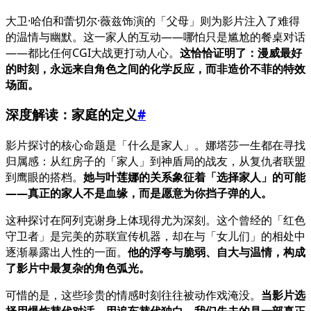
大卫·哈伯和蕾切尔·薇兹饰演的「父母」则为影片注入了难得
的温情与幽默。这一家人的互动——哪怕只是尴尬的餐桌对话
——都比任何CGI大战更打动人心。
这恰恰证明了：漫威最好
的时刻，永远来自角色之间的化学反应，而非造价不菲的特效
场面。
深度解读：家庭的定义
#
影片探讨的核心命题是「什么是家人」。娜塔莎一生都在寻找
归属感：从红房子的「家人」到神盾局的战友，从复仇者联盟
到鹰眼的搭档。
她与叶莲娜的关系象征着「选择家人」的可能
——真正的家人不是血缘，而是愿意为你挡子弹的人。
这种探讨在阿列克谢身上体现得尤为深刻。这个曾经的「红色
守卫者」是完美的苏联宣传机器，却在与「女儿们」的相处中
逐渐暴露出人性的一面。
他的浮夸与脆弱、自大与温情，构成
了影片中最复杂的角色弧光。
可惜的是，这些珍贵的情感时刻往往被动作戏淹没。
当影片选