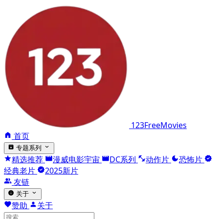
123FreeMovies
首页
专题系列
精选推荐
漫威电影宇宙
DC系列
动作片
恐怖片
经典老片
2025新片
友链
关于
赞助
关于