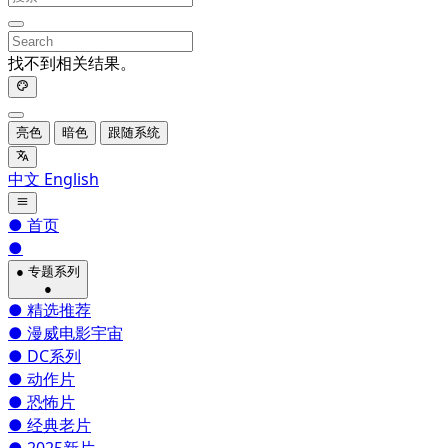
找不到相关结果。
亮色
暗色
跟随系统
中文
English
●
首页
●
●
专题系列
●
●
精选推荐
●
漫威电影宇宙
●
DC系列
●
动作片
●
恐怖片
●
经典老片