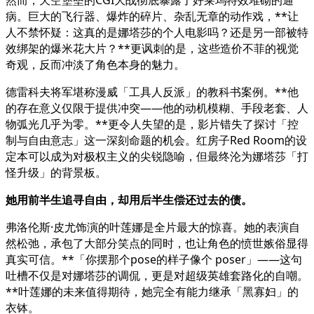
病。巨大的飞行器、爆炸的碎片、杂乱无章的动作戏，**让
人不禁怀疑：这真的是娜塔莎的个人电影吗？还是另一部被特
效绑架的爆米花大片？**更讽刺的是，这些造价不菲的视觉
奇观，反而冲淡了角色本身的魅力。
德雷科夫将军堪称漫威「工具人反派」的教科书案例。**他
的存在意义仅限于提供冲突——他的动机模糊、手段老套、人
物弧光几乎为零。**更令人失望的是，影片错失了探讨「控
制与自由意志」这一深刻命题的机会。红房子Red Room的设
定本可以成为对极权主义的尖锐隐喻，但最终沦为娜塔莎「打
怪升级」的背景板。
她用前半生追寻自由，却用后半生偿还过去的债。
弗洛伦斯·皮尤饰演的叶莲娜是全片最大的惊喜。她的表演自
然松弛，承包了大部分笑点的同时，也让角色的愤世嫉俗显得
真实可信。**「你摆那个pose的样子像个 poser」——这句
吐槽不仅是对娜塔莎的调侃，更是对超级英雄套路化的自嘲。
**叶莲娜的未来值得期待，她完全有能力继承「黑寡妇」的
衣钵。