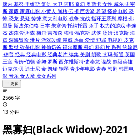
康内
基努·里维斯
复仇
大卫·阿耶
奇幻
奥斯卡
女性
威尔·史密
斯
家庭
家庭电影
小黄人
尚格·云顿
巨齿鲨
希望
怪兽电影
恐
怖
恐龙
悬疑
惊悚
意大利电影
战争
抗战
指环王系列
摩根·弗
里曼
斯皮尔伯格
日本
朱塞佩·托纳托雷
杀手
权力的游戏
李连
杰
杰森·斯坦森
梅尔·吉布森
梅根·福克斯
武侠
汤姆·汉克斯
海
盗
深海冒险
港片
游戏改编
漫威
热血
爱情
犯罪
电视剧
皮克
斯
监狱
砍杀电影
神偷奶爸
福尔摩斯
科幻
科幻片
系列
约翰尼
·德普
经典
经典电影
经典老片
续集
美剧
胡歌
艾玛·斯通
英国
王室
蒂姆·伯顿
蒂姆·罗斯
西尔维斯特·史泰龙
谍战
超级英雄
迈克尔·贝
迪士尼
金·凯瑞
钢琴
青少年电影
青春
韩剧
韩国电
影
音乐
食人魔
魔女系列
更多
2566 字
13 分钟
黑寡妇(Black Widow)-2021