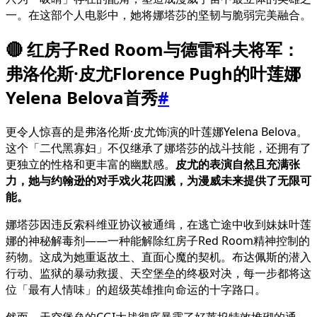
一。在这部个人电影中，她将娜塔莎的坚韧与脆弱完美融合。
🔴 红房子Red Room与德雷科夫将军：
弗洛伦斯·皮尤Florence Pugh的叶莲娜
Yelena Belova首秀
#
更令人惊喜的是弗洛伦斯·皮尤饰演的叶莲娜Yelena Belova。
这个「二代黑寡妇」不仅继承了娜塔莎的战斗技能，还拥有了
更独立的性格和更丰富的幽默感。
皮尤的表演自然且充满张
力，她与约翰逊的对手戏火花四溅，为漫威未来提供了无限可
能。
娜塔莎因违反索科维亚协议被通缉，在逃亡途中收到妹妹叶莲
娜的神秘解毒剂——一种能解除红房子Red Room精神控制的
药物。这成为她重返故土、直面心魔的契机。布达佩斯的潜入
行动、监狱的暴动救援、天空堡垒的终极对决，每一步都将这
位「最有人情味」的超级英雄推向命运的十字路口。
然而，天空堡垒的CGI大战彻底暴露了好莱坞特效堆砌的通