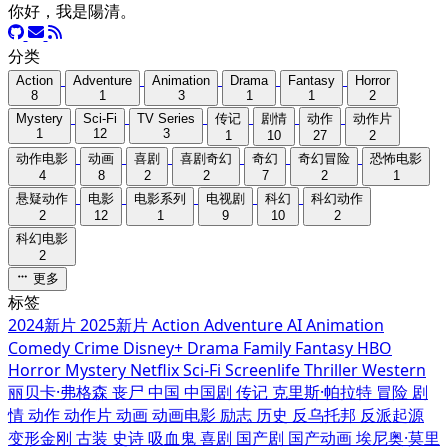
你好，我是陽清。
分类
Action
Adventure
Animation
Drama
Fantasy
Horror
8
1
3
1
1
2
Mystery
Sci-Fi
TV Series
传记
剧情
动作
动作片
1
12
3
1
10
27
2
动作电影
动画
喜剧
喜剧奇幻
奇幻
奇幻冒险
恐怖电影
4
8
2
2
7
2
1
悬疑动作
电影
电影系列
电视剧
科幻
科幻动作
2
12
1
9
10
2
科幻电影
2
更多
标签
2024新片
2025新片
Action
Adventure
AI
Animation
Comedy
Crime
Disney+
Drama
Family
Fantasy
HBO
Horror
Mystery
Netflix
Sci-Fi
Screenlife
Thriller
Western
丽贝卡·弗格森
丧尸
中国
中国剧
传记
克里斯·帕拉特
冒险
剧
情
动作
动作片
动画
动画电影
励志
历史
反乌托邦
反派起源
变形金刚
古装
史诗
吸血鬼
喜剧
国产剧
国产动画
埃尼奥·莫里