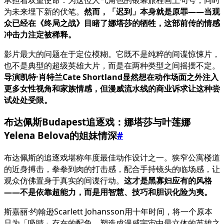
承担着双重使命：为这位人气角色的银幕旅程画上句号，同时
为未来埋下新的伏笔。
然而，「迟到」本身就是原罪——当观
众已经在《终局之战》目睹了娜塔莎的牺牲，这部前传的情感
冲击力注定被稀释。
影片最大的问题在于定位模糊。它既不是纯粹的间谍惊悚片，
也不是典型的超级英雄大片，而是在两种类型之间摇摆不定。
导演凯特·肖特兰Cate Shortland显然想在动作场面之外注入
更多女性视角和家族情感，但漫威流水线的商业诉求让这种尝
试处处受限。
布达佩斯Budapest追逐戏：娜塔莎与叶莲娜
Yelena Belova的姐妹情深
#
布达佩斯的追逐戏堪称年度最佳动作设计之一。狭窄公寓楼道
的近身搏击，拳拳到肉的打击感，配合手持镜头的临场感，让
观众仿佛置身于真实的间谍行动。
这才是黑寡妇应有的风格
——不是依靠超能力，而是用智慧、技巧和胆识化险为夷。
斯嘉丽·约翰逊Scarlett Johansson用十年时间，将一个原本
只为「吸睛」存在的配角，塑造成漫威宇宙中最立体的英雄之