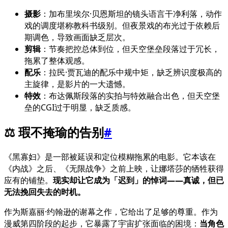
摄影
：加布里埃尔·贝恩斯坦的镜头语言干净利落，动作
戏的调度堪称教科书级别。但夜景戏的布光过于依赖后
期调色，导致画面缺乏层次。
剪辑
：节奏把控总体到位，但天空堡垒段落过于冗长，
拖累了整体观感。
配乐
：拉民·贾瓦迪的配乐中规中矩，缺乏辨识度极高的
主旋律，是影片的一大遗憾。
特效
：布达佩斯段落的实拍与特效融合出色，但天空堡
垒的CGI过于明显，缺乏质感。
⚖️ 瑕不掩瑜的告别
#
《黑寡妇》是一部被延误和定位模糊拖累的电影。它本该在
《内战》之后、《无限战争》之前上映，让娜塔莎的牺牲获得
应有的铺垫。
现实却让它成为「迟到」的悼词——真诚，但已
无法挽回失去的时机。
作为斯嘉丽·约翰逊的谢幕之作，它给出了足够的尊重。作为
漫威第四阶段的起步，它暴露了宇宙扩张面临的困境：
当角色