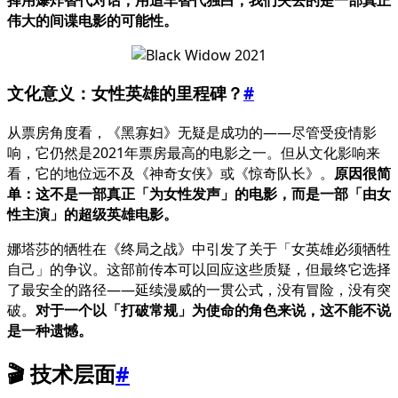
择用爆炸替代对话，用追车替代独白，我们失去的是一部真正
伟大的间谍电影的可能性。
文化意义：女性英雄的里程碑？
#
从票房角度看，《黑寡妇》无疑是成功的——尽管受疫情影
响，它仍然是2021年票房最高的电影之一。但从文化影响来
看，它的地位远不及《神奇女侠》或《惊奇队长》。
原因很简
单：这不是一部真正「为女性发声」的电影，而是一部「由女
性主演」的超级英雄电影。
娜塔莎的牺牲在《终局之战》中引发了关于「女英雄必须牺牲
自己」的争议。这部前传本可以回应这些质疑，但最终它选择
了最安全的路径——延续漫威的一贯公式，没有冒险，没有突
破。
对于一个以「打破常规」为使命的角色来说，这不能不说
是一种遗憾。
🎬 技术层面
#