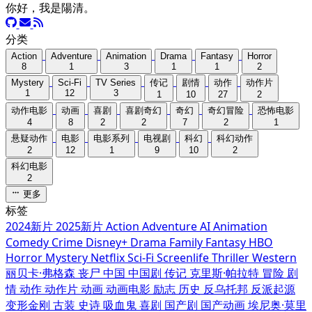
你好，我是陽清。
分类
Action
Adventure
Animation
Drama
Fantasy
Horror
8
1
3
1
1
2
Mystery
Sci-Fi
TV Series
传记
剧情
动作
动作片
1
12
3
1
10
27
2
动作电影
动画
喜剧
喜剧奇幻
奇幻
奇幻冒险
恐怖电影
4
8
2
2
7
2
1
悬疑动作
电影
电影系列
电视剧
科幻
科幻动作
2
12
1
9
10
2
科幻电影
2
更多
标签
2024新片
2025新片
Action
Adventure
AI
Animation
Comedy
Crime
Disney+
Drama
Family
Fantasy
HBO
Horror
Mystery
Netflix
Sci-Fi
Screenlife
Thriller
Western
丽贝卡·弗格森
丧尸
中国
中国剧
传记
克里斯·帕拉特
冒险
剧
情
动作
动作片
动画
动画电影
励志
历史
反乌托邦
反派起源
变形金刚
古装
史诗
吸血鬼
喜剧
国产剧
国产动画
埃尼奥·莫里