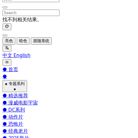
找不到相关结果。
亮色
暗色
跟随系统
中文
English
●
首页
●
●
专题系列
●
●
精选推荐
●
漫威电影宇宙
●
DC系列
●
动作片
●
恐怖片
●
经典老片