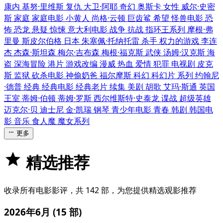
康内
基努·里维斯
复仇
大卫·阿耶
奇幻
奥斯卡
女性
威尔·史密
斯
家庭
家庭电影
小黄人
尚格·云顿
巨齿鲨
希望
怪兽电影
恐
怖
恐龙
悬疑
惊悚
意大利电影
战争
抗战
指环王系列
摩根·弗
里曼
斯皮尔伯格
日本
朱塞佩·托纳托雷
杀手
权力的游戏
李连
杰
杰森·斯坦森
梅尔·吉布森
梅根·福克斯
武侠
汤姆·汉克斯
海
盗
深海冒险
港片
游戏改编
漫威
热血
爱情
犯罪
电视剧
皮克
斯
监狱
砍杀电影
神偷奶爸
福尔摩斯
科幻
科幻片
系列
约翰尼
·德普
经典
经典电影
经典老片
续集
美剧
胡歌
艾玛·斯通
英国
王室
蒂姆·伯顿
蒂姆·罗斯
西尔维斯特·史泰龙
谍战
超级英雄
迈克尔·贝
迪士尼
金·凯瑞
钢琴
青少年电影
青春
韩剧
韩国电
影
音乐
食人魔
魔女系列
更多
精选推荐
收录所有电影影评，共 142 部，为您提供精选观影推荐
2026年6月
(15 部)