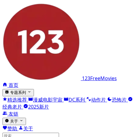
123FreeMovies
首页
专题系列
精选推荐
漫威电影宇宙
DC系列
动作片
恐怖片
经典老片
2025新片
友链
关于
赞助
关于