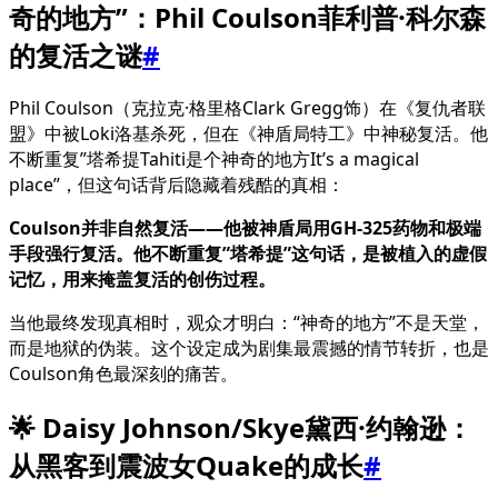
奇的地方”：Phil Coulson菲利普·科尔森
的复活之谜
#
Phil Coulson（克拉克·格里格Clark Gregg饰）在《复仇者联
盟》中被Loki洛基杀死，但在《神盾局特工》中神秘复活。他
不断重复”塔希提Tahiti是个神奇的地方It’s a magical
place”，但这句话背后隐藏着残酷的真相：
Coulson并非自然复活——他被神盾局用GH-325药物和极端
手段强行复活。他不断重复”塔希提”这句话，是被植入的虚假
记忆，用来掩盖复活的创伤过程。
当他最终发现真相时，观众才明白：“神奇的地方”不是天堂，
而是地狱的伪装。这个设定成为剧集最震撼的情节转折，也是
Coulson角色最深刻的痛苦。
🌟 Daisy Johnson/Skye黛西·约翰逊：
从黑客到震波女Quake的成长
#