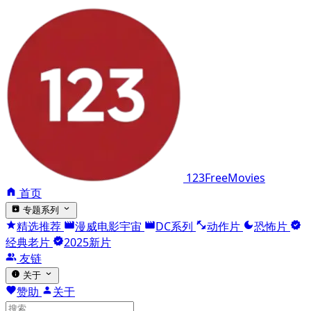
123FreeMovies
首页
专题系列
精选推荐
漫威电影宇宙
DC系列
动作片
恐怖片
经典老片
2025新片
友链
关于
赞助
关于