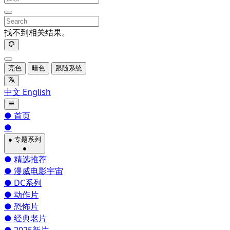
找不到相关结果。
亮色
暗色
跟随系统
中文
English
●
首页
●
●
专题系列
●
●
精选推荐
●
漫威电影宇宙
●
DC系列
●
动作片
●
恐怖片
●
经典老片