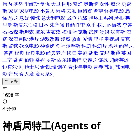
康内
基努·里维斯
复仇
大卫·阿耶
奇幻
奥斯卡
女性
威尔·史密
斯
家庭
家庭电影
小黄人
尚格·云顿
巨齿鲨
希望
怪兽电影
恐
怖
恐龙
悬疑
惊悚
意大利电影
战争
抗战
指环王系列
摩根·弗
里曼
斯皮尔伯格
日本
朱塞佩·托纳托雷
杀手
权力的游戏
李连
杰
杰森·斯坦森
梅尔·吉布森
梅根·福克斯
武侠
汤姆·汉克斯
海
盗
深海冒险
港片
游戏改编
漫威
热血
爱情
犯罪
电视剧
皮克
斯
监狱
砍杀电影
神偷奶爸
福尔摩斯
科幻
科幻片
系列
约翰尼
·德普
经典
经典电影
经典老片
续集
美剧
胡歌
艾玛·斯通
英国
王室
蒂姆·伯顿
蒂姆·罗斯
西尔维斯特·史泰龙
谍战
超级英雄
迈克尔·贝
迪士尼
金·凯瑞
钢琴
青少年电影
青春
韩剧
韩国电
影
音乐
食人魔
魔女系列
更多
1698 字
8 分钟
神盾局特工(Agents of