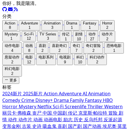
你好，我是陽清。
分类
Action
Adventure
Animation
Drama
Fantasy
Horror
8
1
3
1
1
2
Mystery
Sci-Fi
TV Series
传记
剧情
动作
动作片
1
12
3
1
10
27
2
动作电影
动画
喜剧
喜剧奇幻
奇幻
奇幻冒险
恐怖电影
4
8
2
2
7
2
1
悬疑动作
电影
电影系列
电视剧
科幻
科幻动作
2
12
1
9
10
2
科幻电影
2
更多
标签
2024新片
2025新片
Action
Adventure
AI
Animation
Comedy
Crime
Disney+
Drama
Family
Fantasy
HBO
Horror
Mystery
Netflix
Sci-Fi
Screenlife
Thriller
Western
丽贝卡·弗格森
丧尸
中国
中国剧
传记
克里斯·帕拉特
冒险
剧
情
动作
动作片
动画
动画电影
励志
历史
反乌托邦
反派起源
变形金刚
古装
史诗
吸血鬼
喜剧
国产剧
国产动画
埃尼奥·莫里