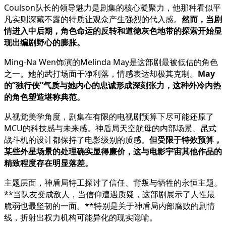
Coulson队长的领导魅力是剧集的核心凝聚力，他那种看似平
凡实则深藏不露的特质让观众产生强烈的代入感。
然而，当剧
情进入中后期，角色命运的反转和道德灰色地带的探索开始显
现出编剧野心的膨胀。
Ming-Na Wen饰演的Melinda May是这部剧最被低估的角色
之一。她的武打场面干净利落，情感表达却极其克制。
May
的”独行侠”气质与她内心的忠诚形成深刻张力，这种外冷内热
的角色塑造堪称典范。
从视觉美学角度，剧集在有限的电视剧预算下尽可能还原了
MCU的科技感与未来感。神盾局天空航母的内部场景、昆式
战斗机的设计都保持了电影级别的质感。
但受限于特效预算，
某些外星场景的处理确实显得廉价，这与电影宇宙其他作品的
精致程度存在明显落差。
主题层面，神盾局特工探讨了信任、背叛与牺牲的永恒主题。
**当队友变成敌人，当信仰遭遇质疑，这部剧展示了人性最
脆弱也最坚韧的一面。**特别是关于神盾局内部腐败的剧情
线，折射出权力机构可能异化的现实隐喻。