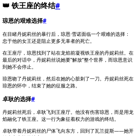
👑 铁王座的终结
#
琼恩的艰难选择
#
在目睹丹妮莉丝的暴行后，琼恩·雪诺面临一个艰难的选择：
忠于他的女王还是阻止更多无辜者的死亡。
在王座厅，琼恩找到了站在龙焰前凝视铁王座的丹妮莉丝。在
最后的对话中，丹妮莉丝说她要”解放”整个世界，而琼恩意识
到她不会停止。
琼恩吻了丹妮莉丝，然后在她的心脏刺了一刀。丹妮莉丝死在
琼恩的怀中，结束了她的征服之路。
卓耿的选择
#
丹妮莉丝死后，卓耿飞到王座厅。他没有伤害琼恩，而是用龙
焰融化了铁王座。这一行为象征着权力的游戏的终结。
卓耿带着丹妮莉丝的尸体飞向东方，回到了瓦兰提斯——她开