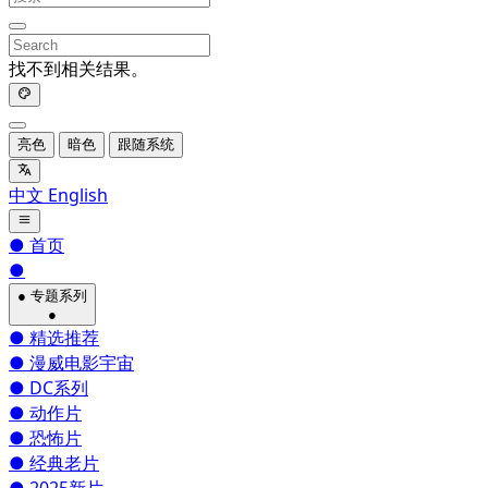
找不到相关结果。
亮色
暗色
跟随系统
中文
English
●
首页
●
●
专题系列
●
●
精选推荐
●
漫威电影宇宙
●
DC系列
●
动作片
●
恐怖片
●
经典老片