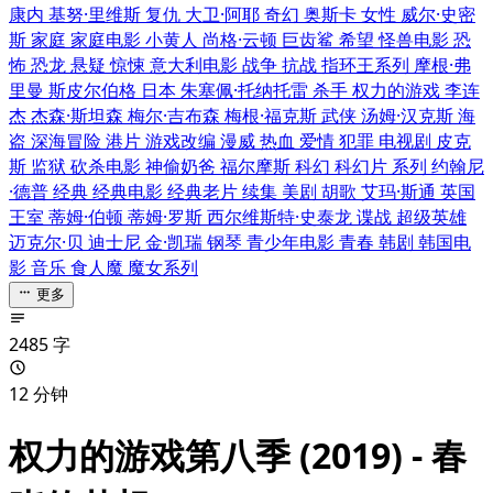
康内
基努·里维斯
复仇
大卫·阿耶
奇幻
奥斯卡
女性
威尔·史密
斯
家庭
家庭电影
小黄人
尚格·云顿
巨齿鲨
希望
怪兽电影
恐
怖
恐龙
悬疑
惊悚
意大利电影
战争
抗战
指环王系列
摩根·弗
里曼
斯皮尔伯格
日本
朱塞佩·托纳托雷
杀手
权力的游戏
李连
杰
杰森·斯坦森
梅尔·吉布森
梅根·福克斯
武侠
汤姆·汉克斯
海
盗
深海冒险
港片
游戏改编
漫威
热血
爱情
犯罪
电视剧
皮克
斯
监狱
砍杀电影
神偷奶爸
福尔摩斯
科幻
科幻片
系列
约翰尼
·德普
经典
经典电影
经典老片
续集
美剧
胡歌
艾玛·斯通
英国
王室
蒂姆·伯顿
蒂姆·罗斯
西尔维斯特·史泰龙
谍战
超级英雄
迈克尔·贝
迪士尼
金·凯瑞
钢琴
青少年电影
青春
韩剧
韩国电
影
音乐
食人魔
魔女系列
更多
2485 字
12 分钟
权力的游戏第八季 (2019) - 春