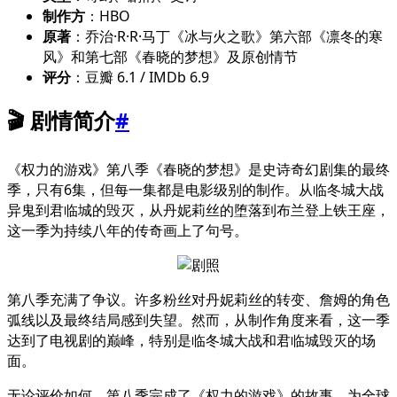
制作方
：HBO
原著
：乔治·R·R·马丁《冰与火之歌》第六部《凛冬的寒
风》和第七部《春晓的梦想》及原创情节
评分
：豆瓣 6.1 / IMDb 6.9
🎬 剧情简介
#
《权力的游戏》第八季《春晓的梦想》是史诗奇幻剧集的最终
季，只有6集，但每一集都是电影级别的制作。从临冬城大战
异鬼到君临城的毁灭，从丹妮莉丝的堕落到布兰登上铁王座，
这一季为持续八年的传奇画上了句号。
第八季充满了争议。许多粉丝对丹妮莉丝的转变、詹姆的角色
弧线以及最终结局感到失望。然而，从制作角度来看，这一季
达到了电视剧的巅峰，特别是临冬城大战和君临城毁灭的场
面。
无论评价如何，第八季完成了《权力的游戏》的故事，为全球