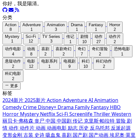
你好，我是陽清。
分类
Action
Adventure
Animation
Drama
Fantasy
Horror
8
1
3
1
1
2
Mystery
Sci-Fi
TV Series
传记
剧情
动作
动作片
1
12
3
1
10
27
2
动作电影
动画
喜剧
喜剧奇幻
奇幻
奇幻冒险
恐怖电影
4
8
2
2
7
2
1
悬疑动作
电影
电影系列
电视剧
科幻
科幻动作
2
12
1
9
10
2
科幻电影
2
更多
标签
2024新片
2025新片
Action
Adventure
AI
Animation
Comedy
Crime
Disney+
Drama
Family
Fantasy
HBO
Horror
Mystery
Netflix
Sci-Fi
Screenlife
Thriller
Western
丽贝卡·弗格森
丧尸
中国
中国剧
传记
克里斯·帕拉特
冒险
剧
情
动作
动作片
动画
动画电影
励志
历史
反乌托邦
反派起源
变形金刚
古装
史诗
吸血鬼
喜剧
国产剧
国产动画
埃尼奥·莫里