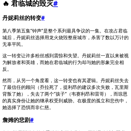
🔥 君临城的毁灭
#
丹妮莉丝的转变
#
第八季第五集”钟声”是整个系列最具争议的一集。在攻占君临
城后，丹妮莉丝选择用龙火烧毁整座城市，杀害了数以万计的
无辜平民。
这一转变让许多粉丝感到震惊和失望。丹妮莉丝一直以来被视
为解放者和英雄，而她在君临城的行为却与她的形象完全相
反。
然而，从另一个角度看，这一转变也有其逻辑。丹妮莉丝失去
了最信任的顾问（乔拉死了，提利昂的建议多次失败，瓦里斯
背叛了她），失去了两个”孩子”（韦赛利昂和雷哥），而琼恩
的真实身份让她的继承权受到威胁。在极度的孤立和悲伤中，
她选择了恐惧而非仁慈。
詹姆的悲剧
#