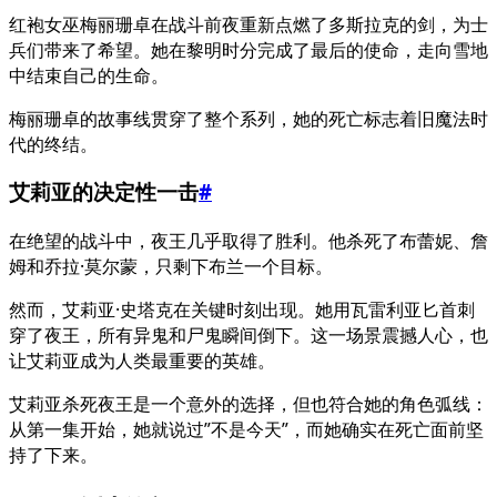
红袍女巫梅丽珊卓在战斗前夜重新点燃了多斯拉克的剑，为士
兵们带来了希望。她在黎明时分完成了最后的使命，走向雪地
中结束自己的生命。
梅丽珊卓的故事线贯穿了整个系列，她的死亡标志着旧魔法时
代的终结。
艾莉亚的决定性一击
#
在绝望的战斗中，夜王几乎取得了胜利。他杀死了布蕾妮、詹
姆和乔拉·莫尔蒙，只剩下布兰一个目标。
然而，艾莉亚·史塔克在关键时刻出现。她用瓦雷利亚匕首刺
穿了夜王，所有异鬼和尸鬼瞬间倒下。这一场景震撼人心，也
让艾莉亚成为人类最重要的英雄。
艾莉亚杀死夜王是一个意外的选择，但也符合她的角色弧线：
从第一集开始，她就说过”不是今天”，而她确实在死亡面前坚
持了下来。