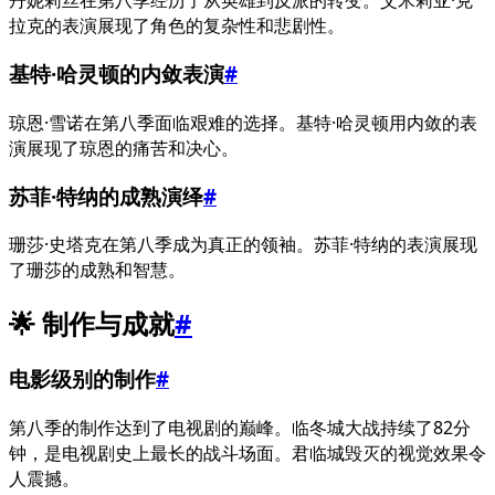
丹妮莉丝在第八季经历了从英雄到反派的转变。艾米莉亚·克
拉克的表演展现了角色的复杂性和悲剧性。
基特·哈灵顿的内敛表演
#
琼恩·雪诺在第八季面临艰难的选择。基特·哈灵顿用内敛的表
演展现了琼恩的痛苦和决心。
苏菲·特纳的成熟演绎
#
珊莎·史塔克在第八季成为真正的领袖。苏菲·特纳的表演展现
了珊莎的成熟和智慧。
🌟 制作与成就
#
电影级别的制作
#
第八季的制作达到了电视剧的巅峰。临冬城大战持续了82分
钟，是电视剧史上最长的战斗场面。君临城毁灭的视觉效果令
人震撼。