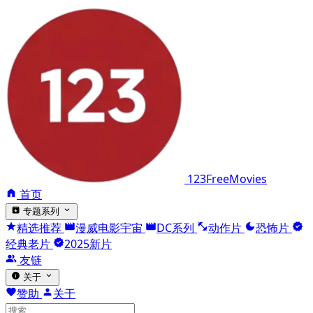
123FreeMovies
首页
专题系列
精选推荐
漫威电影宇宙
DC系列
动作片
恐怖片
经典老片
2025新片
友链
关于
赞助
关于