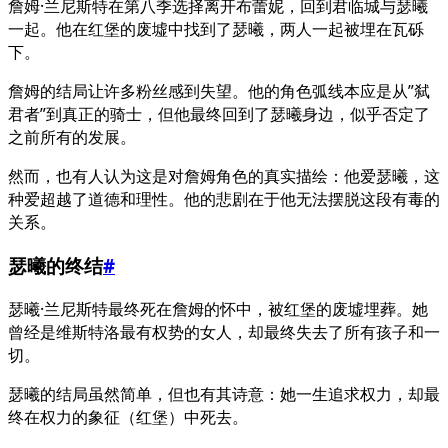
詹姆·兰尼斯特在第八季选择离开布蕾妮，回到君临城与瑟曦
一起。他在红堡的废墟中找到了瑟曦，两人一起被埋在瓦砾
下。
詹姆的结局让许多粉丝感到失望。他的角色弧线本应是从”弑
君者”到真正的骑士，但他最终回到了瑟曦身边，似乎否定了
之前所有的发展。
然而，也有人认为这是对詹姆角色的真实描绘：他爱瑟曦，这
种爱超越了道德和理性。他的悲剧在于他无法摆脱这段有毒的
关系。
瑟曦的终结
#
瑟曦·兰尼斯特最终死在詹姆的怀中，被红堡的废墟埋葬。她
曾经是维斯特洛最有权势的女人，却最终失去了所有孩子和一
切。
瑟曦的结局虽然简单，但也有其诗意：她一生追求权力，却最
终在权力的象征（红堡）中死去。