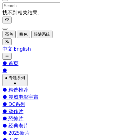
找不到相关结果。
亮色
暗色
跟随系统
中文
English
●
首页
●
●
专题系列
●
●
精选推荐
●
漫威电影宇宙
●
DC系列
●
动作片
●
恐怖片
●
经典老片
●
2025新片