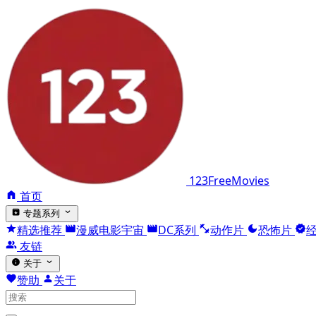
123FreeMovies
首页
专题系列
精选推荐
漫威电影宇宙
DC系列
动作片
恐怖片
友链
关于
赞助
关于